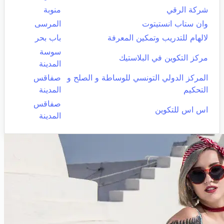
شركة الرقي
منوبة
وان ستاب انستيتوت
المرسى
لالهام للتدريب وتمكين المعرفة
باب بحر
سوسة
مركز التكوين في البلاستيك
المدينة
المركز الدولي التونسي للوساطة و الصلح و
صفاقس
التحكيم
المدينة
صفاقس
اس اس للتكوين
المدينة