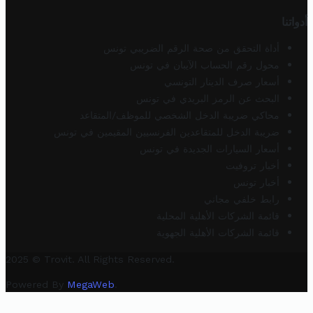
أدواتنا
أداة التحقق من صحة الرقم الضريبي تونس
محول رقم الحساب الآيبان في تونس
أسعار صرف الدينار التونسي
البحث عن الرمز البريدي في تونس
محاكي ضريبة الدخل الشخصي للموظف/المتقاعد
ضريبة الدخل للمتقاعدين الفرنسيين المقيمين في تونس
أسعار السيارات الجديدة في تونس
أخبار تروفيت
أخبار تونس
رابط خلفي مجاني
قائمة الشركات الأهلية المحلية
قائمة الشركات الأهلية الجهوية
2025 © Trovit. All Rights Reserved.
Powered By
MegaWeb
.