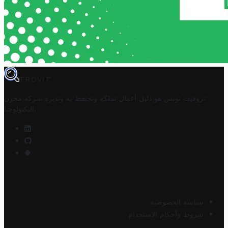
TROVIT
تروفيت تونس هو دليل أعمال تملكه وتحتفظ به وتديره
شركة مخزن
.
التكنولوجيا
سياسة الخصوصية
شروط وأحكام الاستخدام