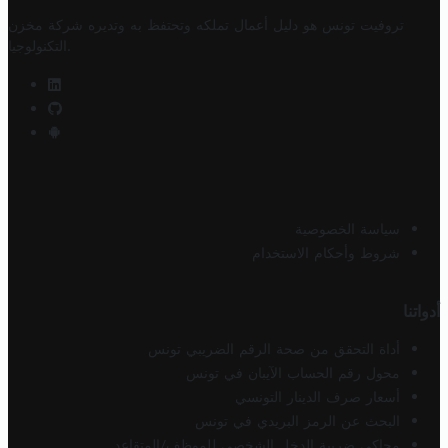
تروفيت تونس هو دليل أعمال تملكه وتحتفظ به وتديره
شركة مخزن
.
التكنولوجيا
سياسة الخصوصية
شروط وأحكام الاستخدام
أدواتنا
أداة التحقق من صحة الرقم الضريبي تونس
محول رقم الحساب الآيبان في تونس
أسعار صرف الدينار التونسي
البحث عن الرمز البريدي في تونس
محاكي ضريبة الدخل الشخصي للموظف/المتقاعد