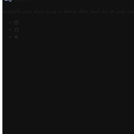
TROVIT
فيت تونس هو دليل أعمال تملكه وتحتفظ به وتديره
شركة مخزن التكنولوجيا