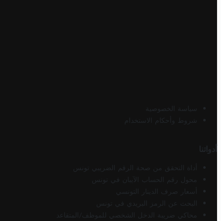
سياسة الخصوصية
شروط وأحكام الاستخدام
أدواتنا
أداة التحقق من صحة الرقم الضريبي تونس
محول رقم الحساب الآيبان في تونس
أسعار صرف الدينار التونسي
البحث عن الرمز البريدي في تونس
محاكي ضريبة الدخل الشخصي للموظف/المتقاعد