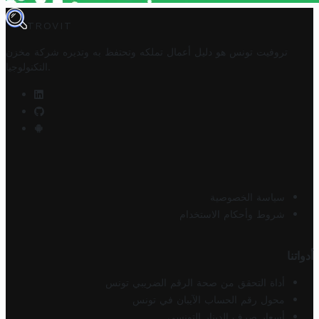
TROVIT
تروفيت تونس هو دليل أعمال تملكه وتحتفظ به وتديره
شركة مخزن
.
التكنولوجيا
سياسة الخصوصية
شروط وأحكام الاستخدام
أدواتنا
أداة التحقق من صحة الرقم الضريبي تونس
محول رقم الحساب الآيبان في تونس
أسعار صرف الدينار التونسي