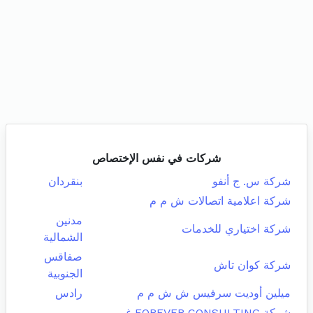
شركات في نفس الإختصاص
شركة س. ج أنفو
بنقردان
شركة اعلامية اتصالات ش م م
مدنين
شركة اختياري للخدمات
الشمالية
صفاقس
شركة كوان تاش
الجنوبية
ميلين أوديت سرفيس ش ش م م
رادس
شركة FOREVER CONSULTING غير