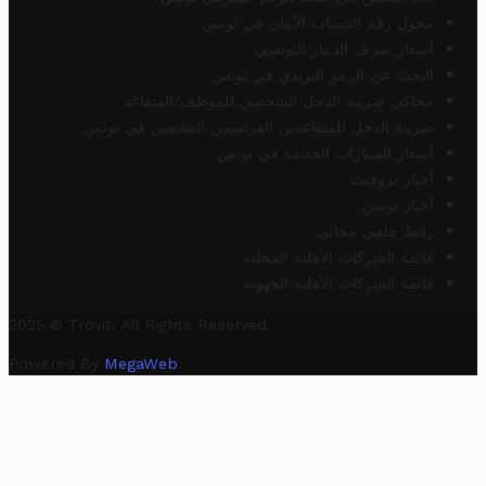
محول رقم الحساب الآيبان في تونس
أسعار صرف الدينار التونسي
البحث عن الرمز البريدي في تونس
محاكي ضريبة الدخل الشخصي للموظف/المتقاعد
ضريبة الدخل للمتقاعدين الفرنسيين المقيمين في تونس
أسعار السيارات الجديدة في تونس
أخبار تروفيت
أخبار تونس
رابط خلفي مجاني
قائمة الشركات الأهلية المحلية
قائمة الشركات الأهلية الجهوية
2025 © Trovit. All Rights Reserved.
Powered By
MegaWeb
.