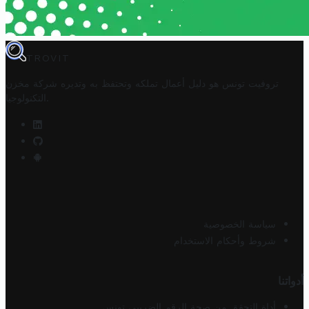
TROVIT
تروفيت تونس هو دليل أعمال تملكه وتحتفظ به وتديره
شركة مخزن
.
التكنولوجيا
سياسة الخصوصية
شروط وأحكام الاستخدام
أدواتنا
أداة التحقق من صحة الرقم الضريبي تونس