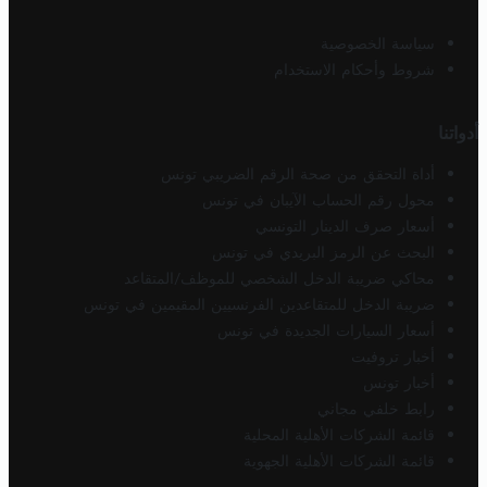
سياسة الخصوصية
شروط وأحكام الاستخدام
أدواتنا
أداة التحقق من صحة الرقم الضريبي تونس
محول رقم الحساب الآيبان في تونس
أسعار صرف الدينار التونسي
البحث عن الرمز البريدي في تونس
محاكي ضريبة الدخل الشخصي للموظف/المتقاعد
ضريبة الدخل للمتقاعدين الفرنسيين المقيمين في تونس
أسعار السيارات الجديدة في تونس
أخبار تروفيت
أخبار تونس
رابط خلفي مجاني
قائمة الشركات الأهلية المحلية
قائمة الشركات الأهلية الجهوية