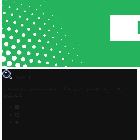
TROVIT
تروفيت تونس هو دليل أعمال تملكه وتحتفظ به وتديره
شركة مخزن
.
التكنولوجيا