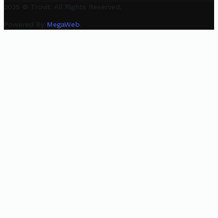
2025 © Trovit. All Rights Reserved.
Powered By
MegaWeb
.