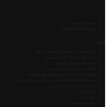
سياسة الخصوصية
شروط وأحكام الاستخدام
أدواتنا
أداة التحقق من صحة الرقم الضريبي تونس
محول رقم الحساب الآيبان في تونس
أسعار صرف الدينار التونسي
البحث عن الرمز البريدي في تونس
محاكي ضريبة الدخل الشخصي للموظف/المتقاعد
ضريبة الدخل للمتقاعدين الفرنسيين المقيمين في تونس
أسعار السيارات الجديدة في تونس
أخبار تروفيت
أخبار تونس
رابط خلفي مجاني