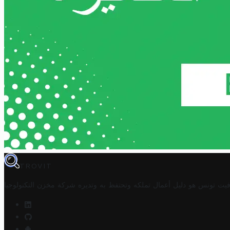
TROVIT
فيت تونس هو دليل أعمال تملكه وتحتفظ به وتديره
شركة مخزن التكنولوجيا