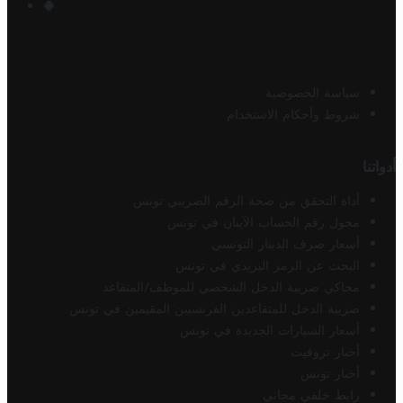
سياسة الخصوصية
شروط وأحكام الاستخدام
أدواتنا
أداة التحقق من صحة الرقم الضريبي تونس
محول رقم الحساب الآيبان في تونس
أسعار صرف الدينار التونسي
البحث عن الرمز البريدي في تونس
محاكي ضريبة الدخل الشخصي للموظف/المتقاعد
ضريبة الدخل للمتقاعدين الفرنسيين المقيمين في تونس
أسعار السيارات الجديدة في تونس
أخبار تروفيت
أخبار تونس
رابط خلفي مجاني