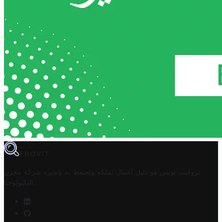
TROVIT
تروفيت تونس هو دليل أعمال تملكه وتحتفظ به وتديره
شركة مخزن
.
التكنولوجيا