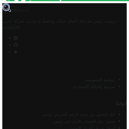
TROVIT
تروفيت تونس هو دليل أعمال تملكه وتحتفظ به وتديره
شركة مخزن
.
التكنولوجيا
سياسة الخصوصية
شروط وأحكام الاستخدام
أدواتنا
أداة التحقق من صحة الرقم الضريبي تونس
محول رقم الحساب الآيبان في تونس
أسعار صرف الدينار التونسي