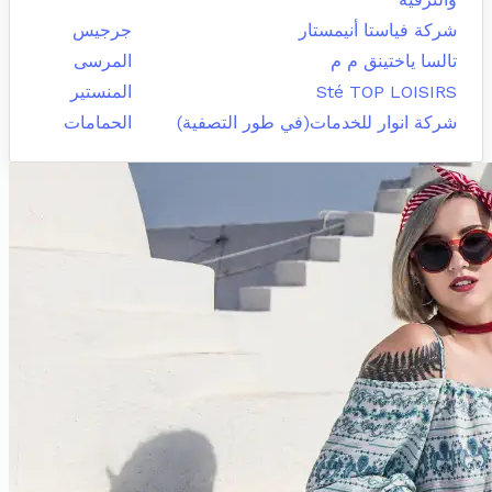
شركة فياستا أنيمستار
جرجيس
تالسا ياختينق م م
المرسى
Sté TOP LOISIRS
المنستير
شركة انوار للخدمات(في طور التصفية)
الحمامات