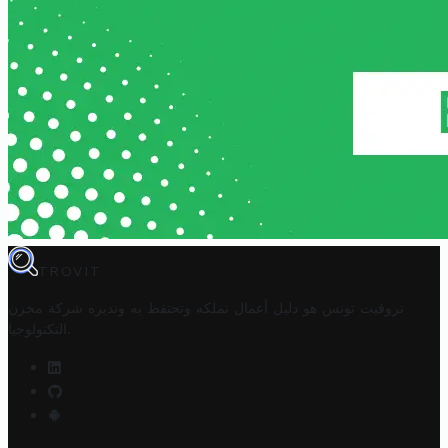
TROVIT
تروفيت تونس هو دليل أعمال تملكه وتحتفظ به وتديره
شركة مخزن
.
التكنولوجيا