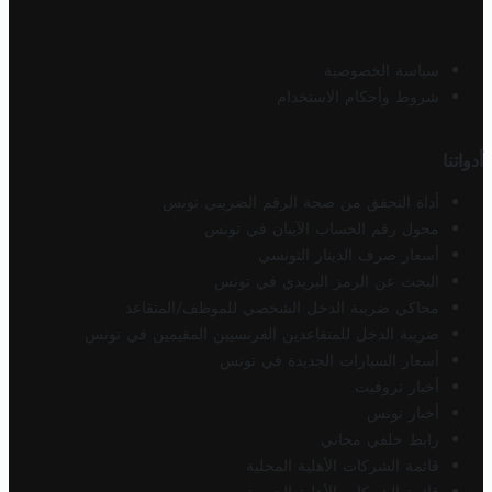
سياسة الخصوصية
شروط وأحكام الاستخدام
أدواتنا
أداة التحقق من صحة الرقم الضريبي تونس
محول رقم الحساب الآيبان في تونس
أسعار صرف الدينار التونسي
البحث عن الرمز البريدي في تونس
محاكي ضريبة الدخل الشخصي للموظف/المتقاعد
ضريبة الدخل للمتقاعدين الفرنسيين المقيمين في تونس
أسعار السيارات الجديدة في تونس
أخبار تروفيت
أخبار تونس
رابط خلفي مجاني
قائمة الشركات الأهلية المحلية