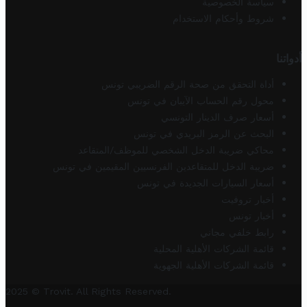
سياسة الخصوصية
شروط وأحكام الاستخدام
أدواتنا
أداة التحقق من صحة الرقم الضريبي تونس
محول رقم الحساب الآيبان في تونس
أسعار صرف الدينار التونسي
البحث عن الرمز البريدي في تونس
محاكي ضريبة الدخل الشخصي للموظف/المتقاعد
ضريبة الدخل للمتقاعدين الفرنسيين المقيمين في تونس
أسعار السيارات الجديدة في تونس
أخبار تروفيت
أخبار تونس
رابط خلفي مجاني
قائمة الشركات الأهلية المحلية
قائمة الشركات الأهلية الجهوية
2025 © Trovit. All Rights Reserved.