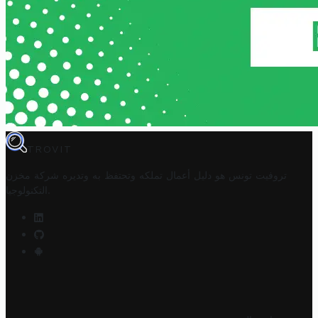
TROVIT
تروفيت تونس هو دليل أعمال تملكه وتحتفظ به وتديره
شركة مخزن
.
التكنولوجيا