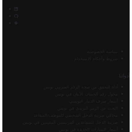
سياسة الخصوصية
شروط وأحكام الاستخدام
أدواتنا
أداة التحقق من صحة الرقم الضريبي تونس
محول رقم الحساب الآيبان في تونس
أسعار صرف الدينار التونسي
البحث عن الرمز البريدي في تونس
محاكي ضريبة الدخل الشخصي للموظف/المتقاعد
ضريبة الدخل للمتقاعدين الفرنسيين المقيمين في تونس
أسعار السيارات الجديدة في تونس