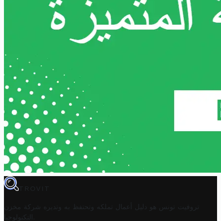
TROVIT
تروفيت تونس هو دليل أعمال تملكه وتحتفظ به وتديره
شركة مخزن
.
التكنولوجيا