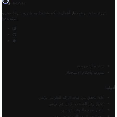
TROVIT
تروفيت تونس هو دليل أعمال تملكه وتحتفظ به وتديره
شركة مخزن
.
التكنولوجيا
سياسة الخصوصية
شروط وأحكام الاستخدام
أدواتنا
أداة التحقق من صحة الرقم الضريبي تونس
محول رقم الحساب الآيبان في تونس
أسعار صرف الدينار التونسي
البحث عن الرمز البريدي في تونس