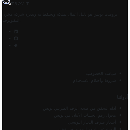
TROVIT
تروفيت تونس هو دليل أعمال تملكه وتحتفظ به وتديره
شركة مخزن
.
التكنولوجيا
سياسة الخصوصية
شروط وأحكام الاستخدام
أدواتنا
أداة التحقق من صحة الرقم الضريبي تونس
محول رقم الحساب الآيبان في تونس
أسعار صرف الدينار التونسي
البحث عن الرمز البريدي في تونس