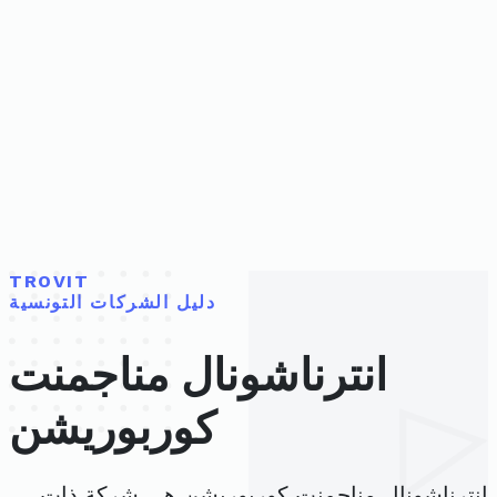
TROVIT
دليل الشركات التونسية
انترناشونال مناجمنت
كوربوريشن
انترناشونال مناجمنت كوربوريشن هي شركة ذات