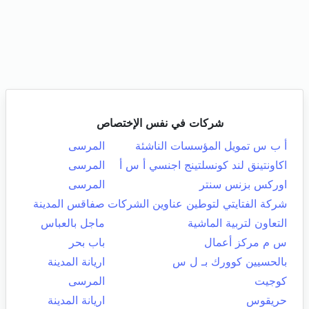
شركات في نفس الإختصاص
أ ب س تمويل المؤسسات الناشئة
المرسى
اكاونتينق لند كونسلتينج اجنسي أ س أ
المرسى
اوركس بزنس سنتر
المرسى
شركة الفتايتي لتوطين عناوين الشركات
صفاقس المدينة
التعاون لتربية الماشية
ماجل بالعباس
س م مركز أعمال
باب بحر
بالحسيين كوورك بـ ل س
اريانة المدينة
كوجيت
المرسى
حريقوس
اريانة المدينة