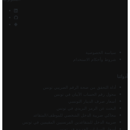
سياسة الخصوصية
شروط وأحكام الاستخدام
أدواتنا
أداة التحقق من صحة الرقم الضريبي تونس
محول رقم الحساب الآيبان في تونس
أسعار صرف الدينار التونسي
البحث عن الرمز البريدي في تونس
محاكي ضريبة الدخل الشخصي للموظف/المتقاعد
ضريبة الدخل للمتقاعدين الفرنسيين المقيمين في تونس
أسعار السيارات الجديدة في تونس