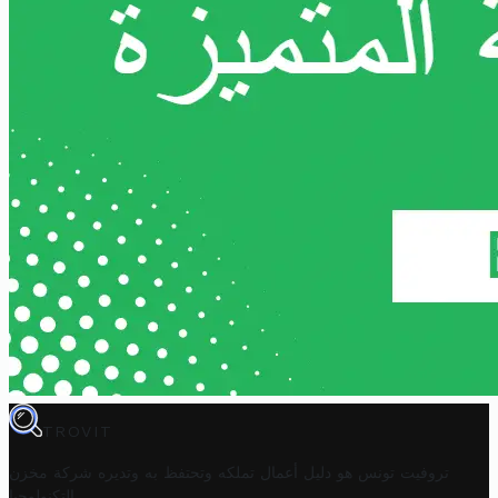
TROVIT
تروفيت تونس هو دليل أعمال تملكه وتحتفظ به وتديره
شركة مخزن
.
التكنولوجيا