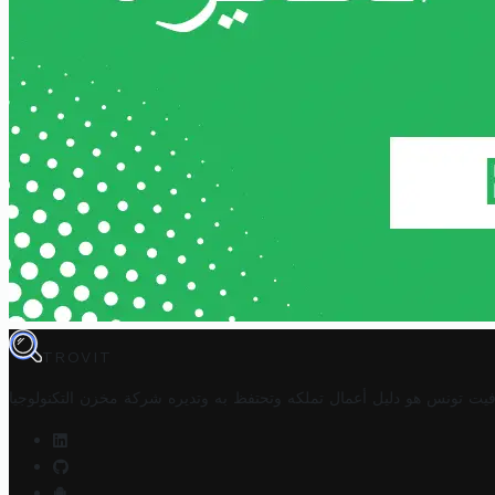
TROVIT
فيت تونس هو دليل أعمال تملكه وتحتفظ به وتديره
شركة مخزن التكنولوجيا