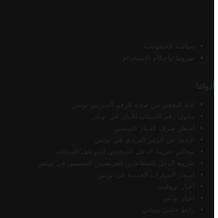
سياسة الخصوصية
شروط وأحكام الاستخدام
أدواتنا
أداة التحقق من صحة الرقم الضريبي تونس
محول رقم الحساب الآيبان في تونس
أسعار صرف الدينار التونسي
البحث عن الرمز البريدي في تونس
محاكي ضريبة الدخل الشخصي للموظف/المتقاعد
ضريبة الدخل للمتقاعدين الفرنسيين المقيمين في تونس
أسعار السيارات الجديدة في تونس
أخبار تروفيت
أخبار تونس
رابط خلفي مجاني