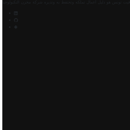
فيت تونس هو دليل أعمال تملكه وتحتفظ به وتديره
شركة مخزن التكنولوجيا