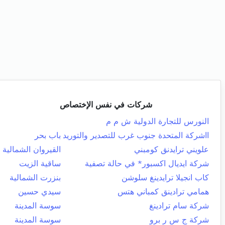
شركات في نفس الإختصاص
النورس للتجارة الدولية ش م م
ااشركة المتحدة جنوب غرب للتصدير والتوريد
باب بحر
علويني ترايدنق كومبني
القيروان الشمالية
شركة ايديال اكسبور* في حالة تصفية
ساقية الزيت
كاب انجيلا ترايدينغ سلوشن
بنزرت الشمالية
همامي ترادينق كمباني هتس
سيدي حسين
شركة سام ترادينغ
سوسة المدينة
شركة ج س ر برو
سوسة المدينة