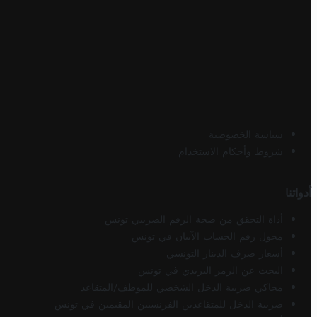
سياسة الخصوصية
شروط وأحكام الاستخدام
أدواتنا
أداة التحقق من صحة الرقم الضريبي تونس
محول رقم الحساب الآيبان في تونس
أسعار صرف الدينار التونسي
البحث عن الرمز البريدي في تونس
محاكي ضريبة الدخل الشخصي للموظف/المتقاعد
ضريبة الدخل للمتقاعدين الفرنسيين المقيمين في تونس