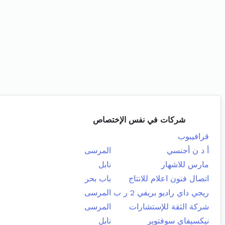
شركات في نفس الإختصاص
قرافيبوب
أ د ن أجنسي
المرسى
مارس للاشهار
نابل
اتصال فنون اعلام للانتاج
باب بحر
ريجي داي راديو بريفي 2 ر ب
المرسى
شركة الثقة للإستشارات
المرسى
نيكسيفاي سوفتوير
نابل