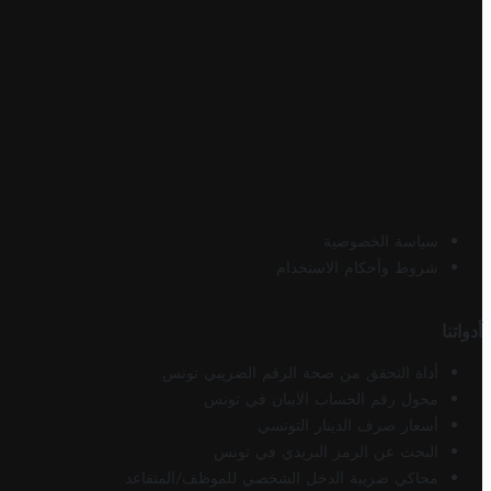
سياسة الخصوصية
شروط وأحكام الاستخدام
أدواتنا
أداة التحقق من صحة الرقم الضريبي تونس
محول رقم الحساب الآيبان في تونس
أسعار صرف الدينار التونسي
البحث عن الرمز البريدي في تونس
محاكي ضريبة الدخل الشخصي للموظف/المتقاعد