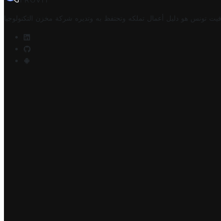
TROVIT
فيت تونس هو دليل أعمال تملكه وتحتفظ به وتديره
شركة مخزن التكنولوجيا