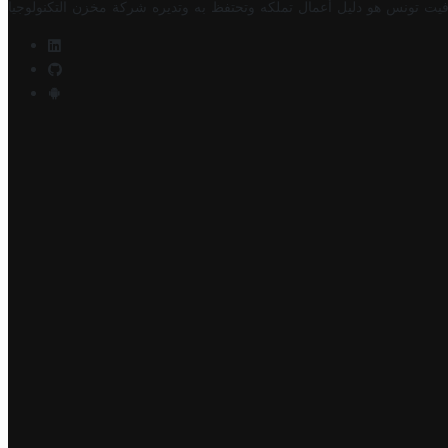
فيت تونس هو دليل أعمال تملكه وتحتفظ به وتديره
شركة مخزن التكنولوجيا