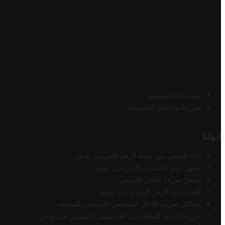
سياسة الخصوصية
شروط وأحكام الاستخدام
أدواتنا
أداة التحقق من صحة الرقم الضريبي تونس
محول رقم الحساب الآيبان في تونس
أسعار صرف الدينار التونسي
البحث عن الرمز البريدي في تونس
محاكي ضريبة الدخل الشخصي للموظف/المتقاعد
ضريبة الدخل للمتقاعدين الفرنسيين المقيمين في تونس