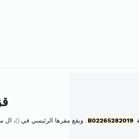
قز
ة
B02265282019
. ويقع مقرها الرئيسي في (
)، ال 