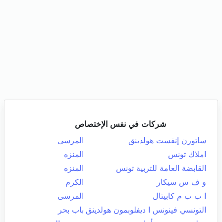
شركات في نفس الإختصاص
ساتورن إنفست هولدينق
المرسى
املاك تونس
المنزه
القابضة العامة للتربية تونس
المنزه
و ف س سيكار
الكرم
ا ب ب م كابيتال
المرسى
التونسي فينونس ا ديفلوبمون هولدينق
باب بحر