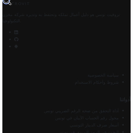
TROVIT
تروفيت تونس هو دليل أعمال تملكه وتحتفظ به وتديره
شركة مخزن
.
التكنولوجيا
سياسة الخصوصية
شروط وأحكام الاستخدام
أدواتنا
أداة التحقق من صحة الرقم الضريبي تونس
محول رقم الحساب الآيبان في تونس
أسعار صرف الدينار التونسي
البحث عن الرمز البريدي في تونس