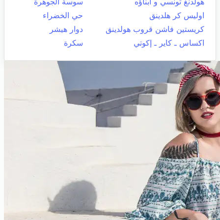
هولدنغ تونسي و أبناؤه
سوسة الجوهرة
اوليس كر هلدينق
حي الخضراء
كريستين فاشن قروب هولدينق
دوار هيشر
اكساس ـ كاير ـ إكوتي
سكرة