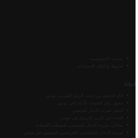
سياسة الخصوصية
شروط وأحكام الاستخدام
أدواتنا
أداة التحقق من صحة الرقم الضريبي تونس
محول رقم الحساب الآيبان في تونس
أسعار صرف الدينار التونسي
البحث عن الرمز البريدي في تونس
محاكي ضريبة الدخل الشخصي للموظف/المتقاعد
ضريبة الدخل للمتقاعدين الفرنسيين المقيمين في تونس