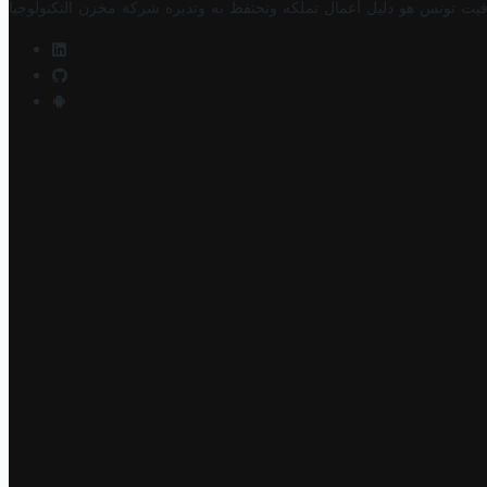
فيت تونس هو دليل أعمال تملكه وتحتفظ به وتديره
شركة مخزن التكنولوجيا