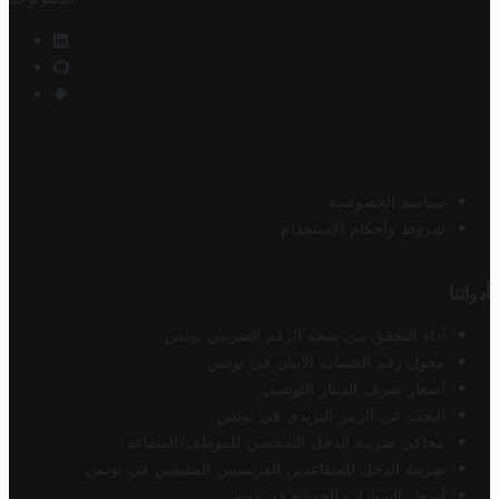
سياسة الخصوصية
شروط وأحكام الاستخدام
أدواتنا
أداة التحقق من صحة الرقم الضريبي تونس
محول رقم الحساب الآيبان في تونس
أسعار صرف الدينار التونسي
البحث عن الرمز البريدي في تونس
محاكي ضريبة الدخل الشخصي للموظف/المتقاعد
ضريبة الدخل للمتقاعدين الفرنسيين المقيمين في تونس
أسعار السيارات الجديدة في تونس