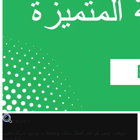
TROVIT
تروفيت تونس هو دليل أعمال تملكه وتحتفظ به وتديره
شركة مخزن
.
التكنولوجيا