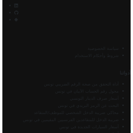
سياسة الخصوصية
شروط وأحكام الاستخدام
أدواتنا
أداة التحقق من صحة الرقم الضريبي تونس
محول رقم الحساب الآيبان في تونس
أسعار صرف الدينار التونسي
البحث عن الرمز البريدي في تونس
محاكي ضريبة الدخل الشخصي للموظف/المتقاعد
ضريبة الدخل للمتقاعدين الفرنسيين المقيمين في تونس
أسعار السيارات الجديدة في تونس