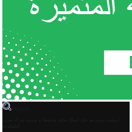
TROVIT
تروفيت تونس هو دليل أعمال تملكه وتحتفظ به وتديره
شركة مخزن
.
التكنولوجيا