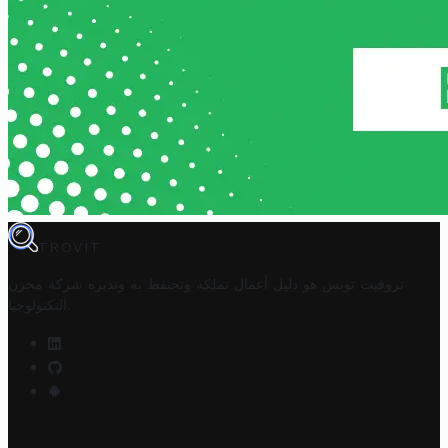
TROVIT
تروفيت تونس هو دليل أعمال تملكه وتحتفظ به وتديره
شركة مخزن
.
التكنولوجيا