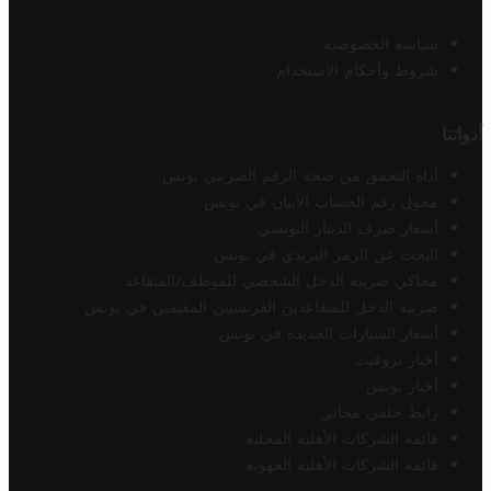
سياسة الخصوصية
شروط وأحكام الاستخدام
أدواتنا
أداة التحقق من صحة الرقم الضريبي تونس
محول رقم الحساب الآيبان في تونس
أسعار صرف الدينار التونسي
البحث عن الرمز البريدي في تونس
محاكي ضريبة الدخل الشخصي للموظف/المتقاعد
ضريبة الدخل للمتقاعدين الفرنسيين المقيمين في تونس
أسعار السيارات الجديدة في تونس
أخبار تروفيت
أخبار تونس
رابط خلفي مجاني
قائمة الشركات الأهلية المحلية
قائمة الشركات الأهلية الجهوية