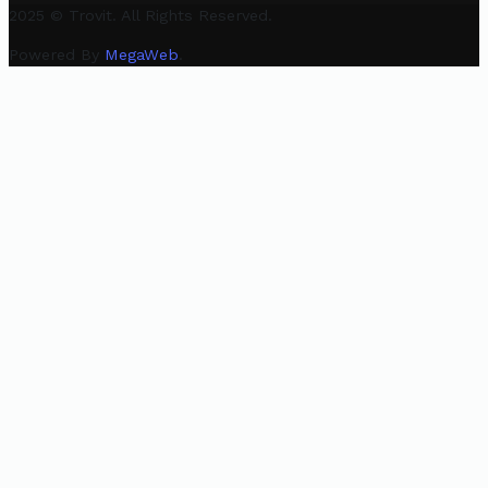
2025 © Trovit. All Rights Reserved.
Powered By
MegaWeb
.