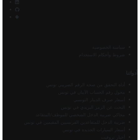
سياسة الخصوصية
شروط وأحكام الاستخدام
أدواتنا
أداة التحقق من صحة الرقم الضريبي تونس
محول رقم الحساب الآيبان في تونس
أسعار صرف الدينار التونسي
البحث عن الرمز البريدي في تونس
محاكي ضريبة الدخل الشخصي للموظف/المتقاعد
ضريبة الدخل للمتقاعدين الفرنسيين المقيمين في تونس
أسعار السيارات الجديدة في تونس
أخبار تروفيت