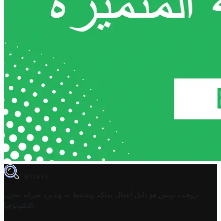
TROVIT
تروفيت تونس هو دليل أعمال تملكه وتحتفظ به وتديره
شركة مخزن
.
التكنولوجيا