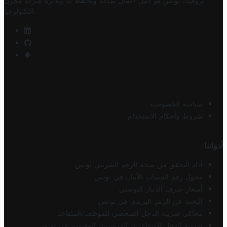
تروفيت تونس هو دليل أعمال تملكه وتحتفظ به وتديره
شركة مخزن
.
التكنولوجيا
سياسة الخصوصية
شروط وأحكام الاستخدام
أدواتنا
أداة التحقق من صحة الرقم الضريبي تونس
محول رقم الحساب الآيبان في تونس
أسعار صرف الدينار التونسي
البحث عن الرمز البريدي في تونس
محاكي ضريبة الدخل الشخصي للموظف/المتقاعد
ضريبة الدخل للمتقاعدين الفرنسيين المقيمين في تونس