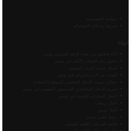
سياسة الخصوصية
شروط وأحكام الاستخدام
أدواتنا
أداة التحقق من صحة الرقم الضريبي تونس
محول رقم الحساب الآيبان في تونس
أسعار صرف الدينار التونسي
البحث عن الرمز البريدي في تونس
محاكي ضريبة الدخل الشخصي للموظف/المتقاعد
ضريبة الدخل للمتقاعدين الفرنسيين المقيمين في تونس
أسعار السيارات الجديدة في تونس
أخبار تروفيت
أخبار تونس
رابط خلفي مجاني
قائمة الشركات الأهلية المحلية