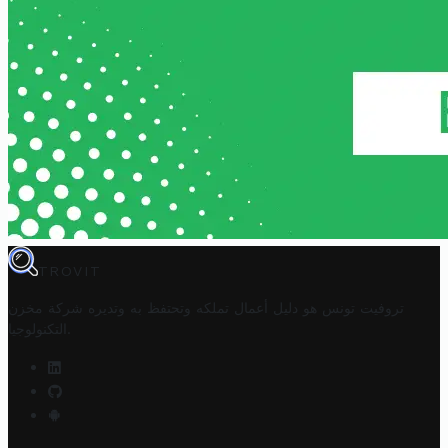
TROVIT
تروفيت تونس هو دليل أعمال تملكه وتحتفظ به وتديره
شركة مخزن
.
التكنولوجيا