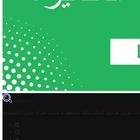
TROVIT
فيت تونس هو دليل أعمال تملكه وتحتفظ به وتديره
شركة مخزن التكنولوجيا