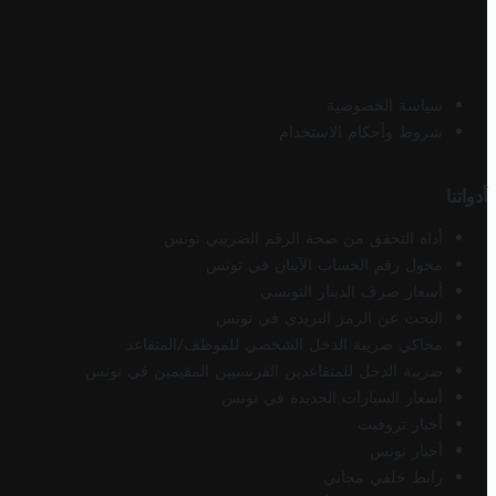
سياسة الخصوصية
شروط وأحكام الاستخدام
أدواتنا
أداة التحقق من صحة الرقم الضريبي تونس
محول رقم الحساب الآيبان في تونس
أسعار صرف الدينار التونسي
البحث عن الرمز البريدي في تونس
محاكي ضريبة الدخل الشخصي للموظف/المتقاعد
ضريبة الدخل للمتقاعدين الفرنسيين المقيمين في تونس
أسعار السيارات الجديدة في تونس
أخبار تروفيت
أخبار تونس
رابط خلفي مجاني