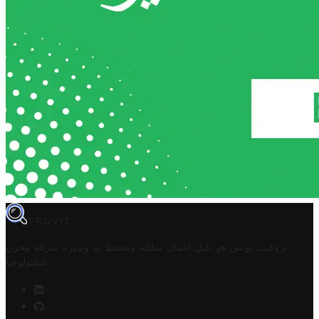
TROVIT
تروفيت تونس هو دليل أعمال تملكه وتحتفظ به وتديره
شركة مخزن
.
التكنولوجيا