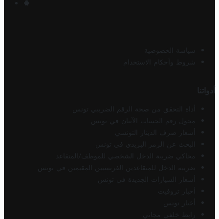
سياسة الخصوصية
شروط وأحكام الاستخدام
أدواتنا
أداة التحقق من صحة الرقم الضريبي تونس
محول رقم الحساب الآيبان في تونس
أسعار صرف الدينار التونسي
البحث عن الرمز البريدي في تونس
محاكي ضريبة الدخل الشخصي للموظف/المتقاعد
ضريبة الدخل للمتقاعدين الفرنسيين المقيمين في تونس
أسعار السيارات الجديدة في تونس
أخبار تروفيت
أخبار تونس
رابط خلفي مجاني