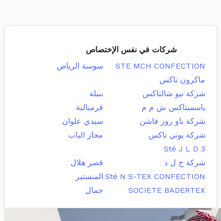
شركات في نفس الإختصاص
STE MCH CONFECTION
سوسة الرياض
ماكرون تاكس
شركة نيو شالتاكس
بنبلة
ياسميتاكس ش م م
قرمبالية
شركة باو روز فاشن
سيدي علوان
شركة يوني تاكس
مجاز الباب
Sté J L D 3
شركة ج ل د
قصر هلال
Sté N S-TEX CONFECTION
المنستير
SOCIETE BADERTEX
جمال