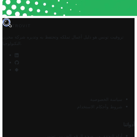
TROVIT
تروفيت تونس هو دليل أعمال تملكه وتحتفظ به وتديره
شركة مخزن
.
التكنولوجيا
سياسة الخصوصية
شروط وأحكام الاستخدام
أدواتنا
أداة التحقق من صحة الرقم الضريبي تونس