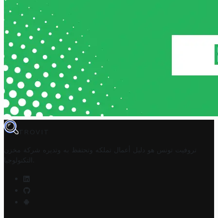
TROVIT
تروفيت تونس هو دليل أعمال تملكه وتحتفظ به وتديره
شركة مخزن
.
التكنولوجيا