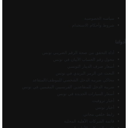
سياسة الخصوصية
شروط وأحكام الاستخدام
أدواتنا
أداة التحقق من صحة الرقم الضريبي تونس
محول رقم الحساب الآيبان في تونس
أسعار صرف الدينار التونسي
البحث عن الرمز البريدي في تونس
محاكي ضريبة الدخل الشخصي للموظف/المتقاعد
ضريبة الدخل للمتقاعدين الفرنسيين المقيمين في تونس
أسعار السيارات الجديدة في تونس
أخبار تروفيت
أخبار تونس
رابط خلفي مجاني
قائمة الشركات الأهلية المحلية