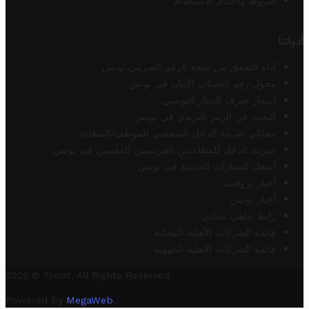
شروط وأحكام الاستخدام
أدواتنا
أداة التحقق من صحة الرقم الضريبي تونس
محول رقم الحساب الآيبان في تونس
أسعار صرف الدينار التونسي
البحث عن الرمز البريدي في تونس
محاكي ضريبة الدخل الشخصي للموظف/المتقاعد
ضريبة الدخل للمتقاعدين الفرنسيين المقيمين في تونس
أسعار السيارات الجديدة في تونس
أخبار تروفيت
أخبار تونس
رابط خلفي مجاني
قائمة الشركات الأهلية المحلية
قائمة الشركات الأهلية الجهوية
2025 © Trovit. All Rights Reserved.
Powered By
MegaWeb
.