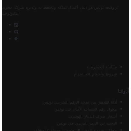
تروفيت تونس هو دليل أعمال تملكه وتحتفظ به وتديره
شركة مخزن
.
التكنولوجيا
سياسة الخصوصية
شروط وأحكام الاستخدام
أدواتنا
أداة التحقق من صحة الرقم الضريبي تونس
محول رقم الحساب الآيبان في تونس
أسعار صرف الدينار التونسي
البحث عن الرمز البريدي في تونس
محاكي ضريبة الدخل الشخصي للموظف/المتقاعد