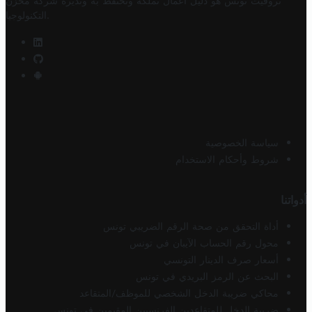
تروفيت تونس هو دليل أعمال تملكه وتحتفظ به وتديره
شركة مخزن
.
التكنولوجيا
سياسة الخصوصية
شروط وأحكام الاستخدام
أدواتنا
أداة التحقق من صحة الرقم الضريبي تونس
محول رقم الحساب الآيبان في تونس
أسعار صرف الدينار التونسي
البحث عن الرمز البريدي في تونس
محاكي ضريبة الدخل الشخصي للموظف/المتقاعد
ضريبة الدخل للمتقاعدين الفرنسيين المقيمين في تونس