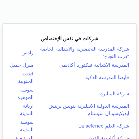
شركات في نفس الإختصاص
شركة المدرسة التحضيرية والابتدائية الخاصة
رادس
"درب النجاح"
المدرسة الابتدائية فيكتوريا أكاديمي
منزل جميل
قفصة
قابصا المدرسة الذكية
الجنوبية
سوسة
شركة المثابرة
الجوهرة
المدرسة الدولية الانقليزية بتونس بريتش
اريانة
ايديكيسونال سيستام
المدينة
سوسة
شركة العلم La science
المدينة
شركة أكادمية التميز
المرناقية