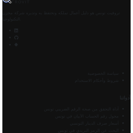
TROVIT
تروفيت تونس هو دليل أعمال تملكه وتحتفظ به وتديره
شركة مخزن
.
التكنولوجيا
سياسة الخصوصية
شروط وأحكام الاستخدام
أدواتنا
أداة التحقق من صحة الرقم الضريبي تونس
محول رقم الحساب الآيبان في تونس
أسعار صرف الدينار التونسي
البحث عن الرمز البريدي في تونس