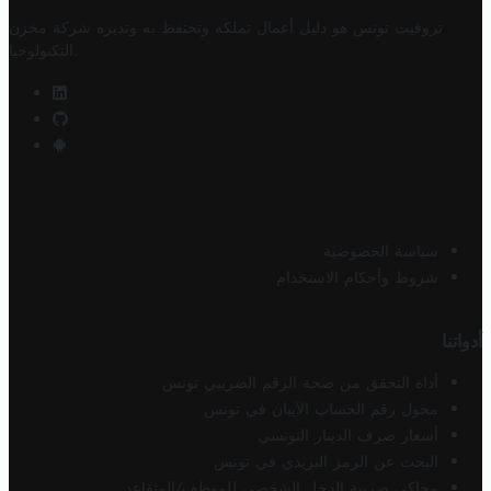
تروفيت تونس هو دليل أعمال تملكه وتحتفظ به وتديره
شركة مخزن
.
التكنولوجيا
سياسة الخصوصية
شروط وأحكام الاستخدام
أدواتنا
أداة التحقق من صحة الرقم الضريبي تونس
محول رقم الحساب الآيبان في تونس
أسعار صرف الدينار التونسي
البحث عن الرمز البريدي في تونس
محاكي ضريبة الدخل الشخصي للموظف/المتقاعد