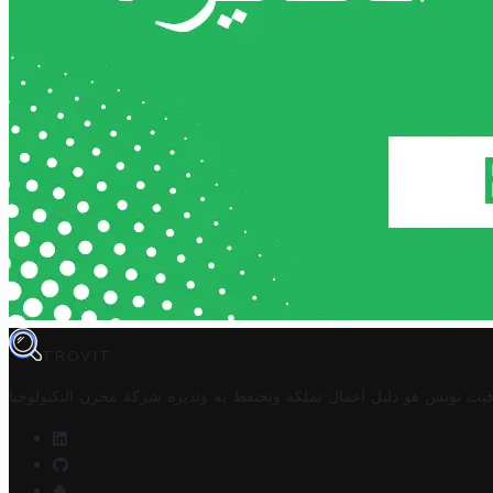
TROVIT
فيت تونس هو دليل أعمال تملكه وتحتفظ به وتديره
شركة مخزن التكنولوجيا