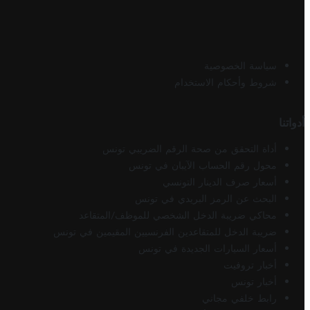
سياسة الخصوصية
شروط وأحكام الاستخدام
أدواتنا
أداة التحقق من صحة الرقم الضريبي تونس
محول رقم الحساب الآيبان في تونس
أسعار صرف الدينار التونسي
البحث عن الرمز البريدي في تونس
محاكي ضريبة الدخل الشخصي للموظف/المتقاعد
ضريبة الدخل للمتقاعدين الفرنسيين المقيمين في تونس
أسعار السيارات الجديدة في تونس
أخبار تروفيت
أخبار تونس
رابط خلفي مجاني