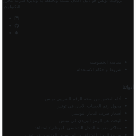
تروفيت تونس هو دليل أعمال تملكه وتحتفظ به وتديره
شركة مخزن
.
التكنولوجيا
سياسة الخصوصية
شروط وأحكام الاستخدام
أدواتنا
أداة التحقق من صحة الرقم الضريبي تونس
محول رقم الحساب الآيبان في تونس
أسعار صرف الدينار التونسي
البحث عن الرمز البريدي في تونس
محاكي ضريبة الدخل الشخصي للموظف/المتقاعد
ضريبة الدخل للمتقاعدين الفرنسيين المقيمين في تونس