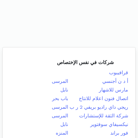
شركات في نفس الإختصاص
قرافيبوب
أ د ن أجنسي
المرسى
مارس للاشهار
نابل
اتصال فنون اعلام للانتاج
باب بحر
ريجي داي راديو بريفي 2 ر ب
المرسى
شركة الثقة للإستشارات
المرسى
نيكسيفاي سوفتوير
نابل
فور براند
المنزه