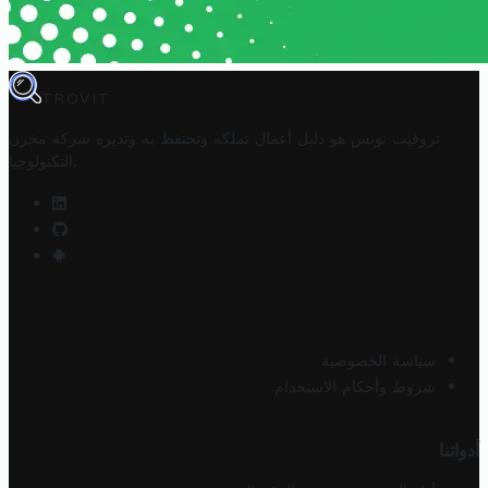
TROVIT
تروفيت تونس هو دليل أعمال تملكه وتحتفظ به وتديره
شركة مخزن
.
التكنولوجيا
سياسة الخصوصية
شروط وأحكام الاستخدام
أدواتنا