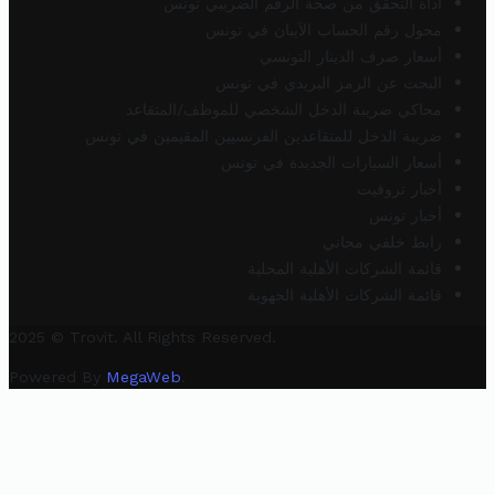
أداة التحقق من صحة الرقم الضريبي تونس
محول رقم الحساب الآيبان في تونس
أسعار صرف الدينار التونسي
البحث عن الرمز البريدي في تونس
محاكي ضريبة الدخل الشخصي للموظف/المتقاعد
ضريبة الدخل للمتقاعدين الفرنسيين المقيمين في تونس
أسعار السيارات الجديدة في تونس
أخبار تروفيت
أخبار تونس
رابط خلفي مجاني
قائمة الشركات الأهلية المحلية
قائمة الشركات الأهلية الجهوية
2025 © Trovit. All Rights Reserved.
Powered By
MegaWeb
.