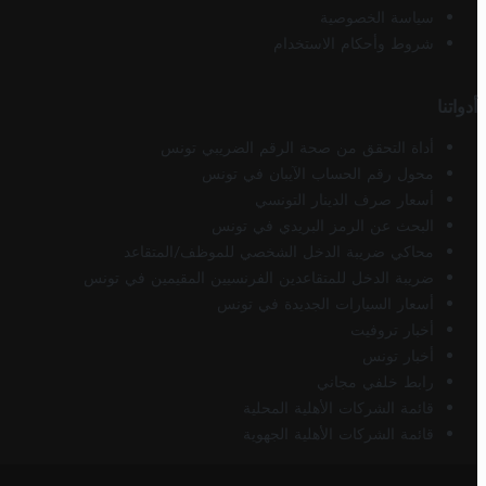
سياسة الخصوصية
شروط وأحكام الاستخدام
أدواتنا
أداة التحقق من صحة الرقم الضريبي تونس
محول رقم الحساب الآيبان في تونس
أسعار صرف الدينار التونسي
البحث عن الرمز البريدي في تونس
محاكي ضريبة الدخل الشخصي للموظف/المتقاعد
ضريبة الدخل للمتقاعدين الفرنسيين المقيمين في تونس
أسعار السيارات الجديدة في تونس
أخبار تروفيت
أخبار تونس
رابط خلفي مجاني
قائمة الشركات الأهلية المحلية
قائمة الشركات الأهلية الجهوية