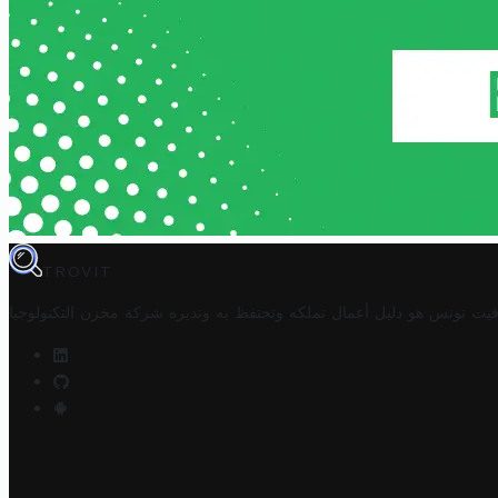
TROVIT
فيت تونس هو دليل أعمال تملكه وتحتفظ به وتديره
شركة مخزن التكنولوجيا