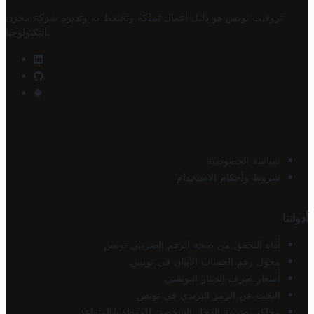
تروفيت تونس هو دليل أعمال تملكه وتحتفظ به وتديره
شركة مخزن
.
التكنولوجيا
سياسة الخصوصية
شروط وأحكام الاستخدام
أدواتنا
أداة التحقق من صحة الرقم الضريبي تونس
محول رقم الحساب الآيبان في تونس
أسعار صرف الدينار التونسي
البحث عن الرمز البريدي في تونس
محاكي ضريبة الدخل الشخصي للموظف/المتقاعد