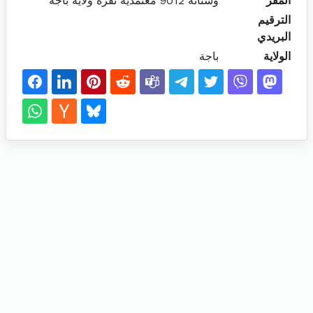
المقر
وشتاتة 9012 معتمدية نفزة ولاية باجة
الترقيم
البريدي
الولاية
باجة