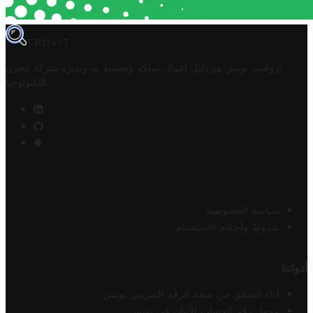
TROVIT
تروفيت تونس هو دليل أعمال تملكه وتحتفظ به وتديره
شركة مخزن
.
التكنولوجيا
سياسة الخصوصية
شروط وأحكام الاستخدام
أدواتنا
أداة التحقق من صحة الرقم الضريبي تونس
محول رقم الحساب الآيبان في تونس