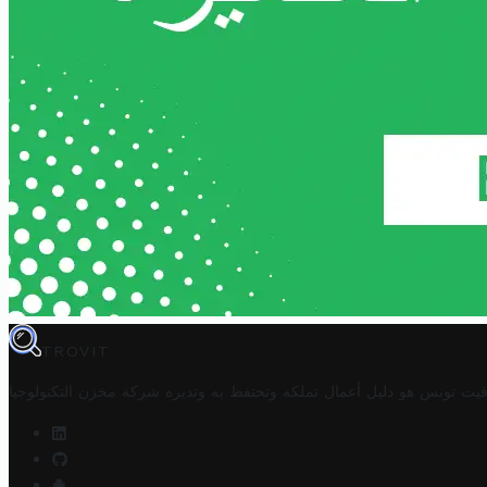
TROVIT
فيت تونس هو دليل أعمال تملكه وتحتفظ به وتديره
شركة مخزن التكنولوجيا