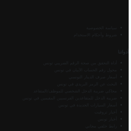
سياسة الخصوصية
شروط وأحكام الاستخدام
أدواتنا
أداة التحقق من صحة الرقم الضريبي تونس
محول رقم الحساب الآيبان في تونس
أسعار صرف الدينار التونسي
البحث عن الرمز البريدي في تونس
محاكي ضريبة الدخل الشخصي للموظف/المتقاعد
ضريبة الدخل للمتقاعدين الفرنسيين المقيمين في تونس
أسعار السيارات الجديدة في تونس
أخبار تروفيت
أخبار تونس
رابط خلفي مجاني