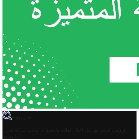
TROVIT
تروفيت تونس هو دليل أعمال تملكه وتحتفظ به وتديره
شركة مخزن
.
التكنولوجيا