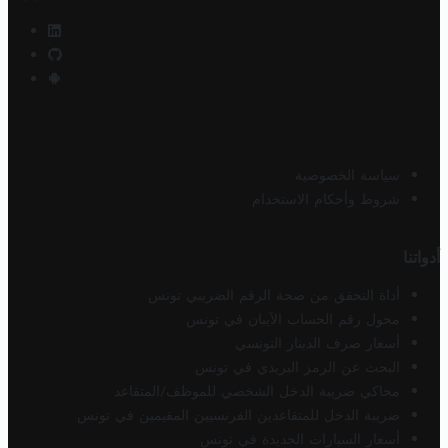
سياسة الخصوصية
شروط وأحكام الاستخدام
أدواتنا
أداة التحقق من صحة الرقم الضريبي تونس
محول رقم الحساب الآيبان في تونس
أسعار صرف الدينار التونسي
البحث عن الرمز البريدي في تونس
محاكي ضريبة الدخل الشخصي للموظف/المتقاعد
ضريبة الدخل للمتقاعدين الفرنسيين المقيمين في تونس
أسعار السيارات الجديدة في تونس