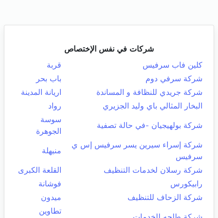
شركات في نفس الإختصاص
كلين فاب سرفيس
قربة
شركة سرفي دوم
باب بحر
شركة جريدي للنظافة و المساندة
اريانة المدينة
البخار المثالي باي وليد الجزيري
رواد
سوسة
شركة بولهيجيان -في حالة تصفية
الجوهرة
شركة إسراء سيرين يسر سرفيس إس ي
منيهلة
سرفيس
شركة رسلان لخدمات التنظيف
القلعة الكبرى
رابيكورس
فوشانة
شركة الزحاف للتنظيف
ميدون
تطاوين
شركة طلحه للخدمات