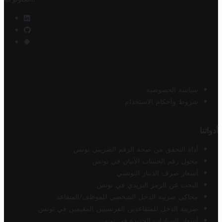
سياسة الخصوصية
شروط وأحكام الاستخدام
أدواتنا
أداة التحقق من صحة الرقم الضريبي تونس
محول رقم الحساب الآيبان في تونس
أسعار صرف الدينار التونسي
البحث عن الرمز البريدي في تونس
محاكي ضريبة الدخل الشخصي للموظف/المتقاعد
ضريبة الدخل للمتقاعدين الفرنسيين المقيمين في تونس
أسعار السيارات الجديدة في تونس