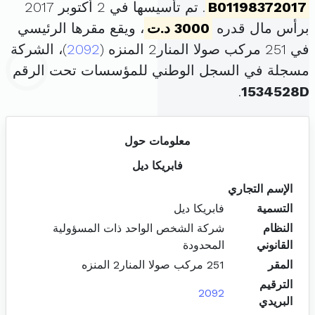
B01198372017
. تم تأسيسها في 2 أكتوبر 2017
برأس مال قدره
3000 د.ت
، ويقع مقرها الرئيسي
في 251 مركب صولا المنار2 المنزه (
2092
)، الشركة
مسجلة في السجل الوطني للمؤسسات تحت الرقم
.
1534528D
معلومات حول
فابريكا ديل
الإسم التجاري
التسمية
فابريكا ديل
النظام
شركة الشخص الواحد ذات المسؤولية
القانوني
المحدودة
المقر
251 مركب صولا المنار2 المنزه
الترقيم
2092
البريدي