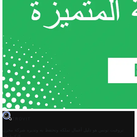
TROVIT
تروفيت تونس هو دليل أعمال تملكه وتحتفظ به وتديره
شركة مخزن
.
التكنولوجيا