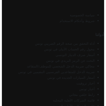
سياسة الخصوصية
شروط وأحكام الاستخدام
أدواتنا
أداة التحقق من صحة الرقم الضريبي تونس
محول رقم الحساب الآيبان في تونس
أسعار صرف الدينار التونسي
البحث عن الرمز البريدي في تونس
محاكي ضريبة الدخل الشخصي للموظف/المتقاعد
ضريبة الدخل للمتقاعدين الفرنسيين المقيمين في تونس
أسعار السيارات الجديدة في تونس
أخبار تروفيت
أخبار تونس
رابط خلفي مجاني
قائمة الشركات الأهلية المحلية