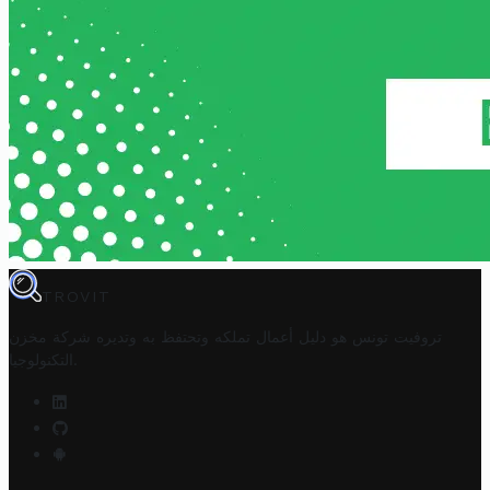
TROVIT
تروفيت تونس هو دليل أعمال تملكه وتحتفظ به وتديره
شركة مخزن
.
التكنولوجيا