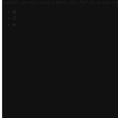
فيت تونس هو دليل أعمال تملكه وتحتفظ به وتديره
شركة مخزن التكنولوجيا