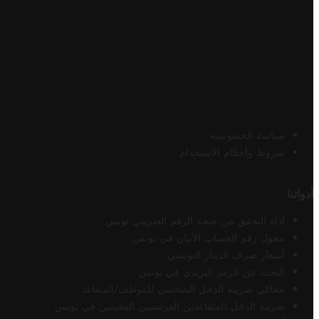
سياسة الخصوصية
شروط وأحكام الاستخدام
أدواتنا
أداة التحقق من صحة الرقم الضريبي تونس
محول رقم الحساب الآيبان في تونس
أسعار صرف الدينار التونسي
البحث عن الرمز البريدي في تونس
محاكي ضريبة الدخل الشخصي للموظف/المتقاعد
ضريبة الدخل للمتقاعدين الفرنسيين المقيمين في تونس