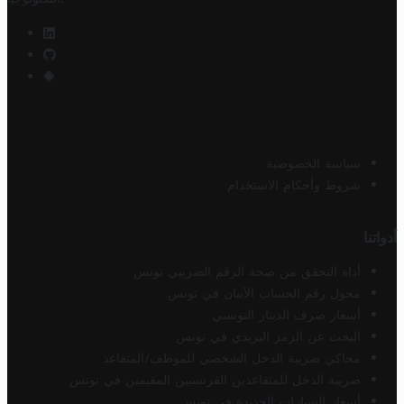
سياسة الخصوصية
شروط وأحكام الاستخدام
أدواتنا
أداة التحقق من صحة الرقم الضريبي تونس
محول رقم الحساب الآيبان في تونس
أسعار صرف الدينار التونسي
البحث عن الرمز البريدي في تونس
محاكي ضريبة الدخل الشخصي للموظف/المتقاعد
ضريبة الدخل للمتقاعدين الفرنسيين المقيمين في تونس
أسعار السيارات الجديدة في تونس