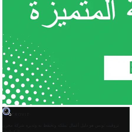
TROVIT
تروفيت تونس هو دليل أعمال تملكه وتحتفظ به وتديره
شركة مخزن
.
التكنولوجيا