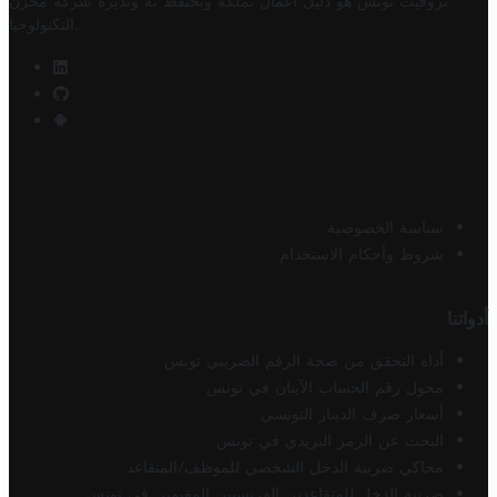
تروفيت تونس هو دليل أعمال تملكه وتحتفظ به وتديره
شركة مخزن
.
التكنولوجيا
سياسة الخصوصية
شروط وأحكام الاستخدام
أدواتنا
أداة التحقق من صحة الرقم الضريبي تونس
محول رقم الحساب الآيبان في تونس
أسعار صرف الدينار التونسي
البحث عن الرمز البريدي في تونس
محاكي ضريبة الدخل الشخصي للموظف/المتقاعد
ضريبة الدخل للمتقاعدين الفرنسيين المقيمين في تونس