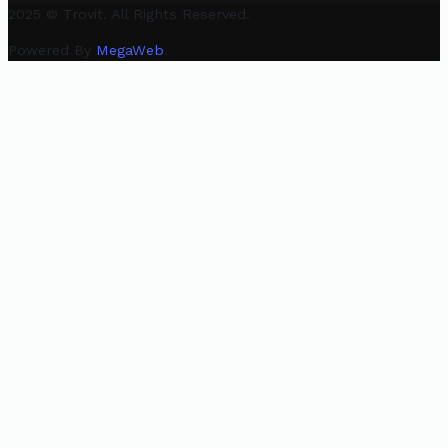
2025 © Trovit. All Rights Reserved.
Powered By
MegaWeb
.