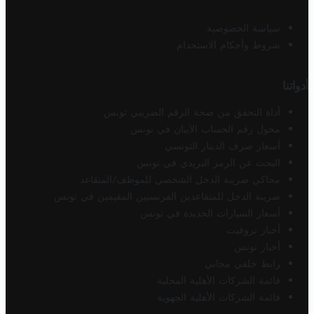
سياسة الخصوصية
شروط وأحكام الاستخدام
أدواتنا
أداة التحقق من صحة الرقم الضريبي تونس
محول رقم الحساب الآيبان في تونس
أسعار صرف الدينار التونسي
البحث عن الرمز البريدي في تونس
محاكي ضريبة الدخل الشخصي للموظف/المتقاعد
ضريبة الدخل للمتقاعدين الفرنسيين المقيمين في تونس
أسعار السيارات الجديدة في تونس
أخبار تروفيت
أخبار تونس
رابط خلفي مجاني
قائمة الشركات الأهلية المحلية
قائمة الشركات الأهلية الجهوية