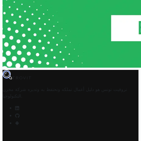
TROVIT
تروفيت تونس هو دليل أعمال تملكه وتحتفظ به وتديره
شركة مخزن
.
التكنولوجيا